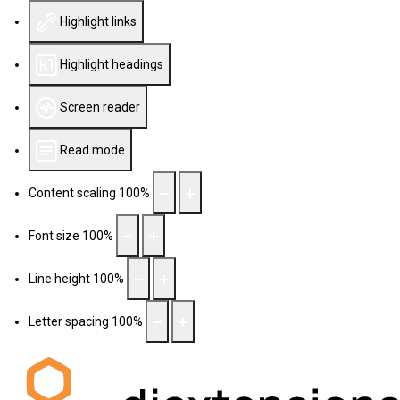
Highlight links
Highlight headings
Screen reader
Read mode
Content scaling
100
%
Font size
100
%
Line height
100
%
Letter spacing
100
%