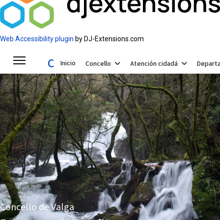
Web Accessibility plugin
by DJ-Extensions.com
Concello de Valga
Inicio
Concello
Atención cidadá
Depart
Concello de Valga