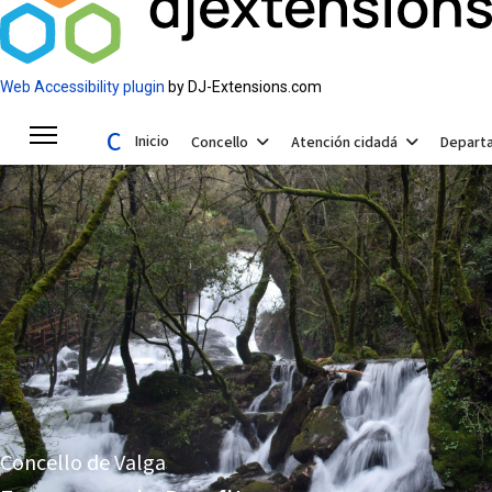
Web Accessibility plugin
by DJ-Extensions.com
Concello de Valga
Inicio
Concello
Atención cidadá
Depart
Concello de Valga