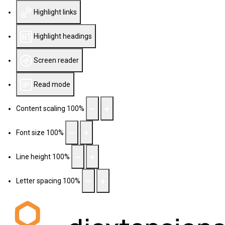
Highlight links
Highlight headings
Screen reader
Read mode
Content scaling
100
%
Font size
100
%
Line height
100
%
Letter spacing
100
%