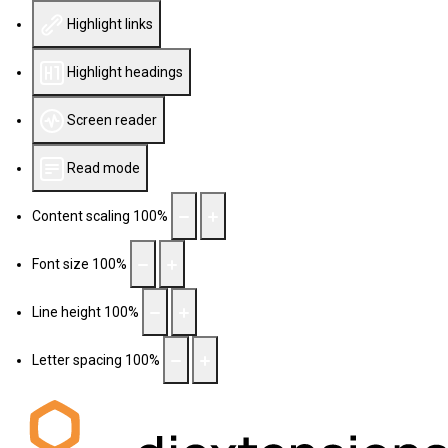
Highlight links
Highlight headings
Screen reader
Read mode
Content scaling
100
%
Font size
100
%
Line height
100
%
Letter spacing
100
%