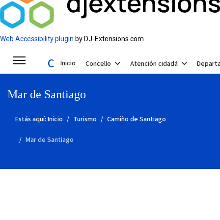
Web Accessibility plugin
by DJ-Extensions.com
Concello de Valga
Inicio
Concello
Atención cidadá
Depart
Mar de Santiago
Estás aquí:
Inicio
Turismo
Camiño de Santiago
Mar de Santiago