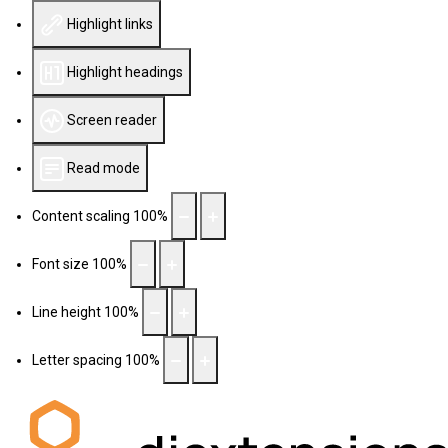
Highlight links
Highlight headings
Screen reader
Read mode
Content scaling
100
%
Font size
100
%
Line height
100
%
Letter spacing
100
%