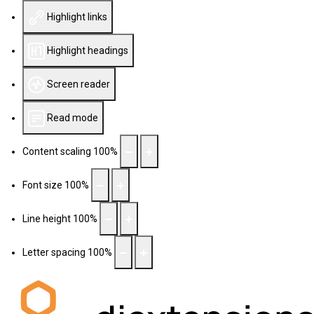
Highlight links
Highlight headings
Screen reader
Read mode
Content scaling
100
%
Font size
100
%
Line height
100
%
Letter spacing
100
%