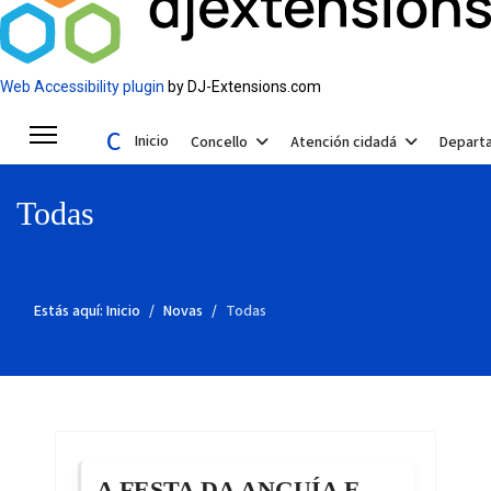
Web Accessibility plugin
by DJ-Extensions.com
Concello de Valga
Inicio
Concello
Atención cidadá
Depart
Todas
Estás aquí:
Inicio
Novas
Todas
A FESTA DA ANGUÍA E