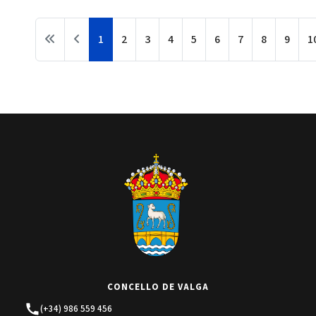
1
2
3
4
5
6
7
8
9
1
CONCELLO DE VALGA
(+34) 986 559 456