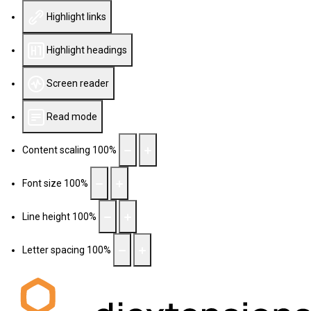
Highlight links
Highlight headings
Screen reader
Read mode
Content scaling
100
%
Font size
100
%
Line height
100
%
Letter spacing
100
%