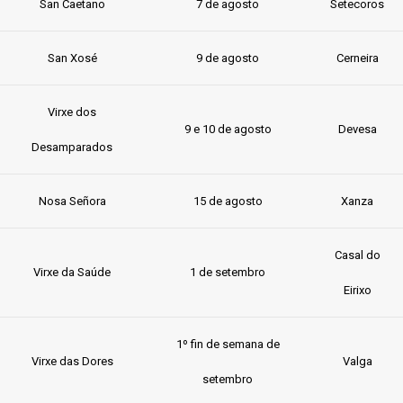
San Caetano
7 de agosto
Setecoros
San Xosé
9 de agosto
Cerneira
Virxe dos
9 e 10 de agosto
Devesa
Desamparados
Nosa Señora
15 de agosto
Xanza
Casal do
Virxe da Saúde
1 de setembro
Eirixo
1º fin de semana de
Virxe das Dores
Valga
setembro