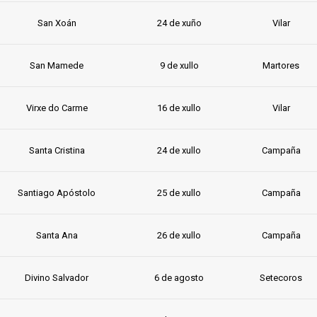
San Xoán
24 de xuño
Vilar
San Mamede
9 de xullo
Martores
Virxe do Carme
16 de xullo
Vilar
Santa Cristina
24 de xullo
Campaña
Santiago Apóstolo
25 de xullo
Campaña
Santa Ana
26 de xullo
Campaña
Divino Salvador
6 de agosto
Setecoros