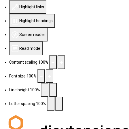
Highlight links
Highlight headings
Screen reader
Read mode
Content scaling
100
%
Font size
100
%
Line height
100
%
Letter spacing
100
%