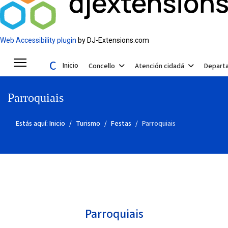
Web Accessibility plugin
by DJ-Extensions.com
Concello de Valga
Inicio
Concello
Atención cidadá
Depart
Parroquiais
Estás aquí:
Inicio
Turismo
Festas
Parroquiais
Parroquiais