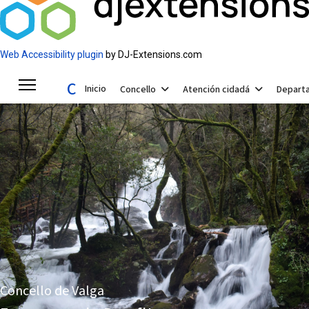
Web Accessibility plugin
by DJ-Extensions.com
Concello de Valga
Inicio
Concello
Atención cidadá
Depart
Concello de Valga