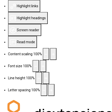
Highlight links
Highlight headings
Screen reader
Read mode
Content scaling
100
%
Font size
100
%
Line height
100
%
Letter spacing
100
%