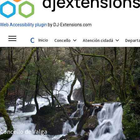
Web Accessibility plugin
by DJ-Extensions.com
Concello de Valga
Inicio
Concello
Atención cidadá
Depart
Concello de Valga