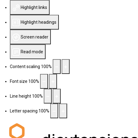
Highlight links
Highlight headings
Screen reader
Read mode
Content scaling
100
%
Font size
100
%
Line height
100
%
Letter spacing
100
%