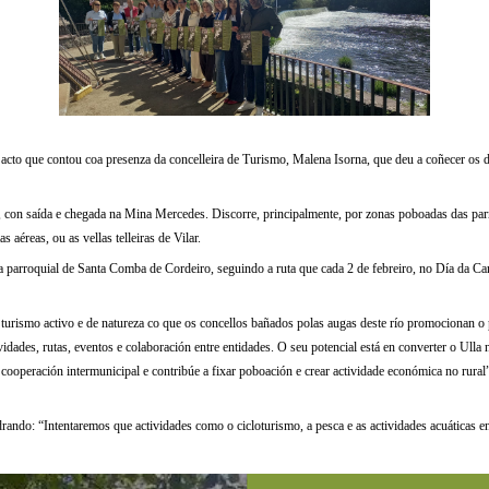
cto que contou coa presenza da concelleira de Turismo, Malena Isorna, que deu a coñecer os de
ixa, con saída e chegada na Mina Mercedes. Discorre, principalmente, por zonas poboadas das pa
 aéreas, ou as vellas telleiras de Vilar.
a parroquial de Santa Comba de Cordeiro, seguindo a ruta que cada 2 de febreiro, no Día da Can
urismo activo e de natureza co que os concellos bañados polas augas deste río promocionan o p
vidades, rutas, eventos e colaboración entre entidades. O seu potencial está en converter o Ulla 
 cooperación intermunicipal e contribúe a fixar poboación e crear actividade económica no rural”
drando: “Intentaremos que actividades como o cicloturismo, a pesca e as actividades acuáticas 