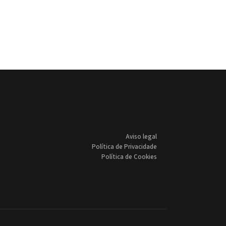
DEVESA AVANZA COA LICITACIÓN DAS OBRAS, POR IMPORTE DE CASE 80.000 E
ONDE, VECIÑA DA CANLE, CELEBRA HOXE O SEU CENTENARIO E RECIBIU AS FE
Aviso legal
Política de Privacidade
Política de Cookies