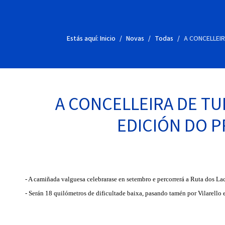
Estás aquí:
Inicio
Novas
Todas
A CONCELLEI
A CONCELLEIRA DE T
EDICIÓN DO P
- A camiñada valguesa celebrarase en setembro e percorrerá a Ruta dos Lac
- Serán 18 quilómetros de dificultade baixa, pasando tamén por Vilarello e 