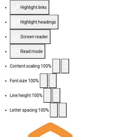
Highlight links
Highlight headings
Screen reader
Read mode
Content scaling
100
%
Font size
100
%
Line height
100
%
Letter spacing
100
%