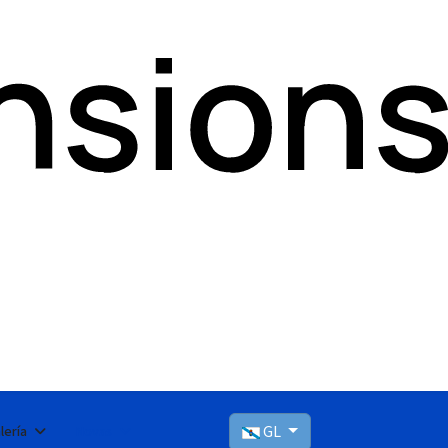
GL
lería
Novas
Seleccioni el seu idioma