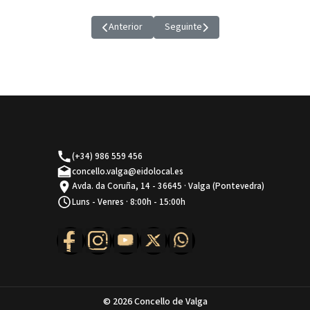
Anterior
Seguinte
Artigo anterior: A HUMANIZACIÓN DA CAPELA DA 
Artigo seguinte: MANUELA COIRA C
(+34) 986 559 456
concello.valga@eidolocal.es
Avda. da Coruña, 14 - 36645 · Valga (Pontevedra)
Luns - Venres · 8:00h - 15:00h
© 2026 Concello de Valga