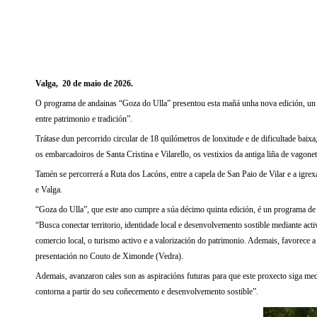
Valga, 20 de maio de 2026.
O programa de andainas “Goza do Ulla” presentou esta mañá unha nova edición, un a
entre patrimonio e tradición”.
Trátase dun percorrido circular de 18 quilómetros de lonxitude e de dificultade ba
os embarcadoiros de Santa Cristina e Vilarello, os vestixios da antiga liña de vagonetas
Tamén se percorrerá a Ruta dos Lacóns, entre a capela de San Paio de Vilar e a igrex
e Valga.
“Goza do Ulla”, que este ano cumpre a súa décimo quinta edición, é un programa de t
“Busca conectar territorio, identidade local e desenvolvemento sostible mediante acti
comercio local, o turismo activo e a valorización do patrimonio. Ademais, favorece a
presentación no Couto de Ximonde (Vedra).
Ademais, avanzaron cales son as aspiracións futuras para que este proxecto siga me
contorna a partir do seu coñecemento e desenvolvemento sostible”.